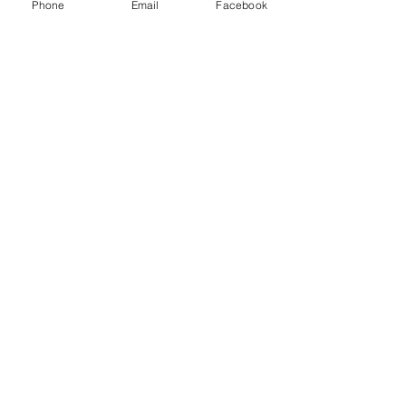
Phone
Email
Facebook
Mes Charolaises Jurassiennes
mescharolaisesjurassiennes@gmail.com